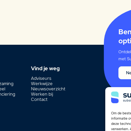
Ben
opt
Ontdek
met Su
Vind je weg
Ne
Adviseurs
rzaming
Werkwijze
eel
Nieuwsoverzicht
nciering
Werken bij
Contact
Om de beste
informatie 
deze techno
verwerken. 