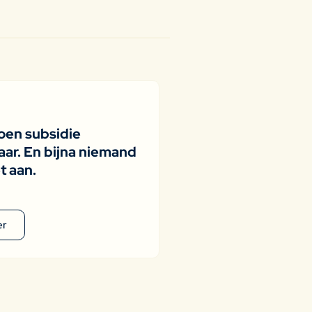
joen subsidie
ar. En bijna niemand
t aan.
er