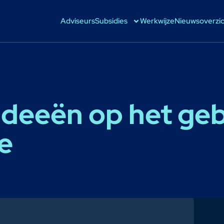
Adviseurs
Subsidies
Werkwijze
Nieuwsoverzi
ideeën op het ge
e