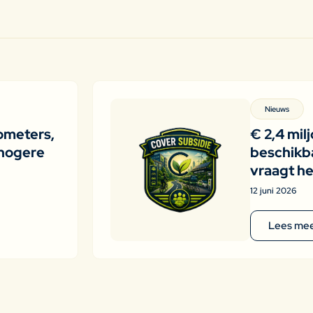
Nieuws
ometers,
€ 2,4 mil
hogere
beschikba
vraagt he
12 juni 2026
Lees me