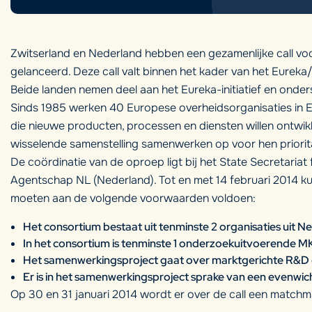
Zwitserland en Nederland hebben een gezamenlijke call v
gelanceerd. Deze call valt binnen het kader van het Eurek
Beide landen nemen deel aan het Eureka-initiatief en onder
Sinds 1985 werken 40 Europese overheidsorganisaties in E
die nieuwe producten, processen en diensten willen ontwikk
wisselende samenstelling samenwerken op voor hen priorit
De coördinatie van de oproep ligt bij het State Secretariat
Agentschap NL (Nederland). Tot en met 14 februari 2014 k
moeten aan de volgende voorwaarden voldoen:
Het consortium bestaat uit tenminste 2 organisaties uit N
In het consortium is tenminste 1 onderzoekuitvoerende 
Het samenwerkingsproject gaat over marktgerichte R&D g
Er is in het samenwerkingsproject sprake van een evenwich
Op 30 en 31 januari 2014 wordt er over de call een matchm