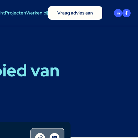
cht
Projecten
Werken bij
Vraag advies aan
bied van