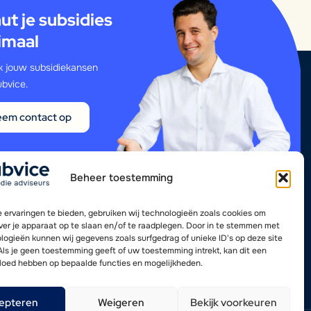
ut je subsidies
imaal
 jouw subsidiekansen
bvice.
em contact op
Beheer toestemming
 ervaringen te bieden, gebruiken wij technologieën zoals cookies om
over je apparaat op te slaan en/of te raadplegen. Door in te stemmen met
logieën kunnen wij gegevens zoals surfgedrag of unieke ID's op deze site
Als je geen toestemming geeft of uw toestemming intrekt, kan dit een
vloed hebben op bepaalde functies en mogelijkheden.
epteren
Weigeren
Bekijk voorkeuren