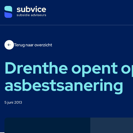
Terug naar overzicht
Drenthe opent op 
asbestsanering
5 juni 2013