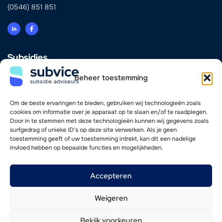
(0546) 851 851
Subsidies
Innovatie
Beheer toestemming
Energie & Verduurzaming
Scholing & Personeel
Investering & Financiering
Om de beste ervaringen te bieden, gebruiken wij technologieën zoals
Zorg
cookies om informatie over je apparaat op te slaan en/of te raadplegen.
Door in te stemmen met deze technologieën kunnen wij gegevens zoals
surfgedrag of unieke ID's op deze site verwerken. Als je geen
Vind je weg
toestemming geeft of uw toestemming intrekt, kan dit een nadelige
invloed hebben op bepaalde functies en mogelijkheden.
Adviseurs
Werkwijze
Nieuwsoverzicht
Accepteren
Werken bij
Contact
Weigeren
Bekijk voorkeuren