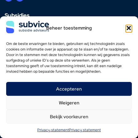
Subsidies
Innovatie
Beheer toestemming
Energie & Verduurzaming
Scholing & Personeel
Investering & Financiering
Om de beste ervaringen te bieden, gebruiken wij technologieën zoals
Zorg
cookies om informatie over je apparaat op te slaan en/of te raadplegen.
Door in te stemmen met deze technologieën kunnen wij gegevens zoals
surfgedrag of unieke ID's op deze site verwerken. Als je geen
Vind je weg
toestemming geeft of uw toestemming intrekt, kan dit een nadelige
invloed hebben op bepaalde functies en mogelijkheden.
Adviseurs
Werkwijze
Nieuwsoverzicht
Accepteren
Werken bij
Contact
Weigeren
Bekijk voorkeuren
© 2026 SubVice
Website door
WP Masters
Algemene voorwaarden
Privacy- en cookieverklaring
Privacy statement
Privacy statement