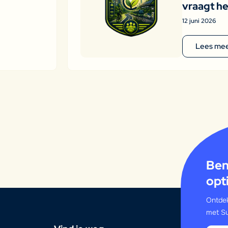
vraagt he
12 juni 2026
Lees me
Ben
opt
Ontdek
met Su