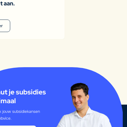
t aan.
er
ut je subsidies
imaal
 jouw subsidiekansen
bvice.