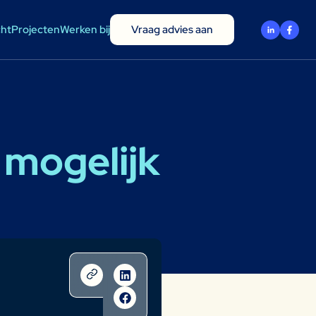
cht
Projecten
Werken bij
Vraag advies aan
 mogelijk