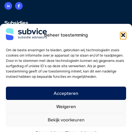
Subsidies
Innovatie
Beheer toestemming
Energie & Verduurzaming
Scholing & Personeel
Investering & Financiering
Om de beste ervaringen te bieden, gebruiken wij technologieën zoals
Zorg
cookies om informatie over je apparaat op te slaan en/of te raadplegen.
Door in te stemmen met deze technologieën kunnen wij gegevens zoals
surfgedrag of unieke ID's op deze site verwerken. Als je geen
Vind je weg
toestemming geeft of uw toestemming intrekt, kan dit een nadelige
invloed hebben op bepaalde functies en mogelijkheden.
Adviseurs
Werkwijze
Nieuwsoverzicht
Accepteren
Werken bij
Contact
Weigeren
Bekijk voorkeuren
© 2026 SubVice
Website door
WP Masters
Algemene voorwaarden
Privacy- en cookieverklaring