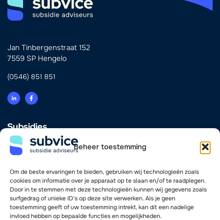
Jan Tinbergenstraat 152
7559 SP Hengelo
(0546) 851 851
Subsidies
Innovatie
Beheer toestemming
Energie & Verduurzaming
Scholing & Personeel
Investering & Financiering
Om de beste ervaringen te bieden, gebruiken wij technologieën zoals
Zorg
cookies om informatie over je apparaat op te slaan en/of te raadplegen.
Door in te stemmen met deze technologieën kunnen wij gegevens zoals
surfgedrag of unieke ID's op deze site verwerken. Als je geen
Vind je weg
toestemming geeft of uw toestemming intrekt, kan dit een nadelige
invloed hebben op bepaalde functies en mogelijkheden.