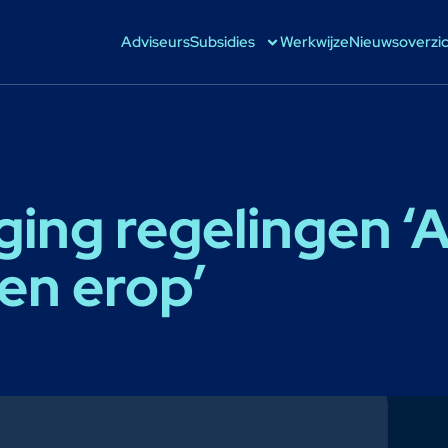
Adviseurs
Subsidies
Werkwijze
Nieuwsoverzi
ging regelingen ‘
en erop’