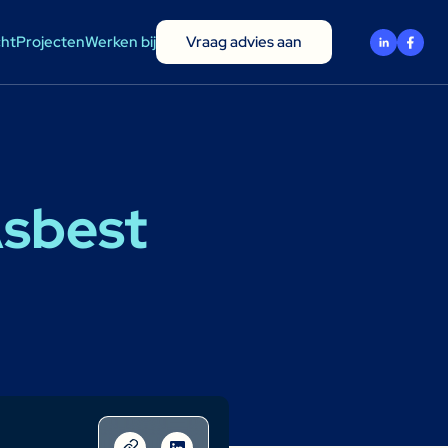
cht
Projecten
Werken bij
Vraag advies aan
Asbest