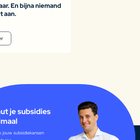
ar. En bijna niemand
t aan.
er
ut je subsidies
imaal
 jouw subsidiekansen