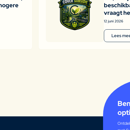
hogere
beschikba
vraagt he
12 juni 2026
Lees me
Ben
opt
Ontdek