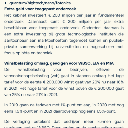
quantum/hightech/nano/fotonica.
Extra geld voor toegepast onderzoek
Het kabinet investeert € 200 miljoen per jaar in fundamenteel
onderzoek. Daarnaast komt € 200 miljoen per jaar extra
beschikbaar voor toegepast onderzoek. Onderdeel daarvan is
een extra investering bij grote technologische instituten die
aantoonbaar aan marktbehoeften tegemoet komen en publiek-
private samenwerking bij universiteiten en hogescholen met
focus op bèta en techniek.
Winstbelasting omlaag, gevolgen voor WBSO, EIA en MIA
De winstbelasting voor bedrijven, oftewel de
vennootschapsbelasting (vpb) gaat in stappen omlaag. Het lage
tarief voor de eerste € 200.000 winst gaat van 20% nu naar 16%
in 2021. Het hoge tarief voor de winst boven de € 200.000 gaat
van 25% nu naar 21% in 2021.
In 2019 gaan de tarieven met 1%-punt omlaag, in 2020 met nog
eens 1,5%-punt en in 2021 daarbovenop nog eens 1,5%-punt.
De verlaging betekent dat bedrijven meer kunnen gaan
verdienen met de WBSO. Door korting op de loonbelasting wordt