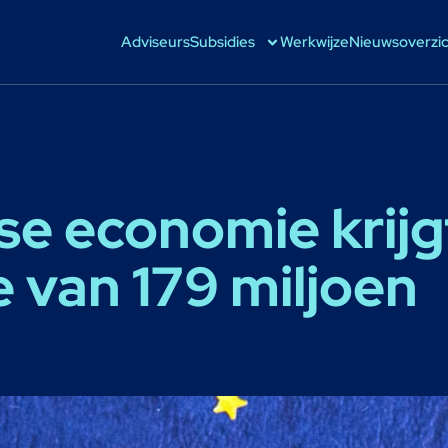
Adviseurs
Subsidies
Werkwijze
Nieuwsoverzi
e economie krijg
e van 179 miljoen