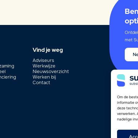
Ben
opt
Ontdek
met Su
Vind je weg
Ne
Adviseurs
rzaming
Werkwijze
eel
Nieuwsoverzicht
nciering
Werken bij
Contact
Om de beste
informatie 
deze techno
verwerken. 
nadelige in
Acc