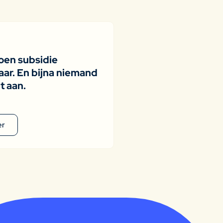
joen subsidie
ar. En bijna niemand
t aan.
er