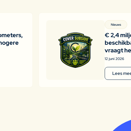
Nieuws
ometers,
€ 2,4 mil
hogere
beschikba
vraagt he
12 juni 2026
Lees me