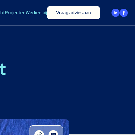
cht
Projecten
Werken bij
Vraag advies aan
t