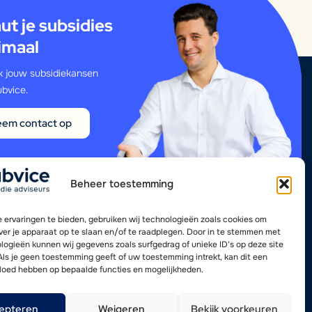
ut je subsidies
imaal
 jouw subsidiekansen
bvice.
em contact op
Beheer toestemming
 ervaringen te bieden, gebruiken wij technologieën zoals cookies om
over je apparaat op te slaan en/of te raadplegen. Door in te stemmen met
logieën kunnen wij gegevens zoals surfgedrag of unieke ID's op deze site
Als je geen toestemming geeft of uw toestemming intrekt, kan dit een
vloed hebben op bepaalde functies en mogelijkheden.
epteren
Weigeren
Bekijk voorkeuren