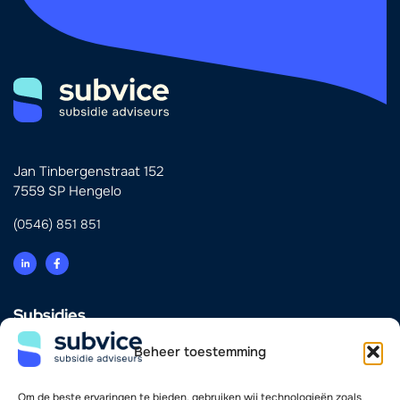
Jan Tinbergenstraat 152
7559 SP Hengelo
(0546) 851 851
Subsidies
Innovatie
Beheer toestemming
Energie & Verduurzaming
Scholing & Personeel
Investering & Financiering
Om de beste ervaringen te bieden, gebruiken wij technologieën zoals