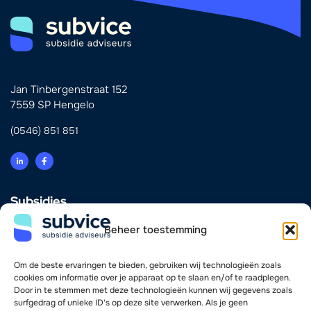
Jan Tinbergenstraat 152
7559 SP Hengelo
(0546) 851 851
Subsidies
Innovatie
Beheer toestemming
Energie & Verduurzaming
Scholing & Personeel
Investering & Financiering
Om de beste ervaringen te bieden, gebruiken wij technologieën zoals
Zorg
cookies om informatie over je apparaat op te slaan en/of te raadplegen.
Door in te stemmen met deze technologieën kunnen wij gegevens zoals
surfgedrag of unieke ID's op deze site verwerken. Als je geen
Vind je weg