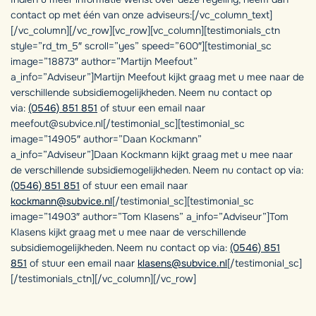
contact op met één van onze adviseurs:[/vc_column_text]
[/vc_column][/vc_row][vc_row][vc_column][testimonials_ctn
style=”rd_tm_5″ scroll=”yes” speed=”600″][testimonial_sc
image=”18873″ author=”Martijn Meefout”
a_info=”Adviseur”]Martijn Meefout kijkt graag met u mee naar de
verschillende subsidiemogelijkheden. Neem nu contact op
via:
(0546) 851 851
of stuur een email naar
meefout@subvice.nl[/testimonial_sc][testimonial_sc
image=”14905″ author=”Daan Kockmann”
a_info=”Adviseur”]Daan Kockmann kijkt graag met u mee naar
de verschillende subsidiemogelijkheden. Neem nu contact op via:
(0546) 851 851
of stuur een email naar
kockmann@subvice.nl
[/testimonial_sc][testimonial_sc
image=”14903″ author=”Tom Klasens” a_info=”Adviseur”]Tom
Klasens kijkt graag met u mee naar de verschillende
subsidiemogelijkheden. Neem nu contact op via:
(0546) 851
851
of stuur een email naar
klasens@subvice.nl
[/testimonial_sc]
[/testimonials_ctn][/vc_column][/vc_row]