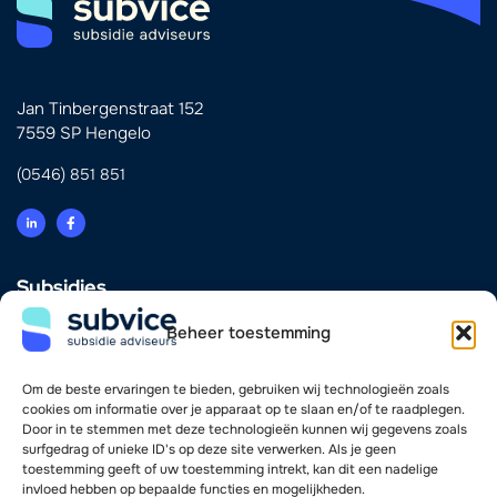
Jan Tinbergenstraat 152
7559 SP Hengelo
(0546) 851 851
Subsidies
Innovatie
Beheer toestemming
Energie & Verduurzaming
Scholing & Personeel
Investering & Financiering
Om de beste ervaringen te bieden, gebruiken wij technologieën zoals
Zorg
cookies om informatie over je apparaat op te slaan en/of te raadplegen.
Door in te stemmen met deze technologieën kunnen wij gegevens zoals
surfgedrag of unieke ID's op deze site verwerken. Als je geen
Vind je weg
toestemming geeft of uw toestemming intrekt, kan dit een nadelige
invloed hebben op bepaalde functies en mogelijkheden.