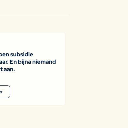
joen subsidie
ar. En bijna niemand
t aan.
er