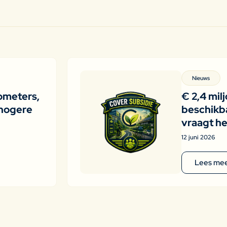
Nieuws
ometers,
€ 2,4 mil
hogere
beschikba
vraagt he
12 juni 2026
Lees me