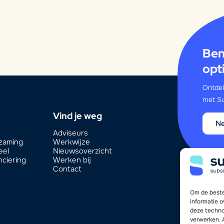
Ben
opt
Ontdek
met Su
Vind je weg
Ne
Adviseurs
rzaming
Werkwijze
eel
Nieuwsoverzicht
nciering
Werken bij
Contact
Om de beste
informatie 
deze techno
verwerken. 