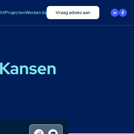
cht
Projecten
Werken bij
Vraag advies aan
 Kansen