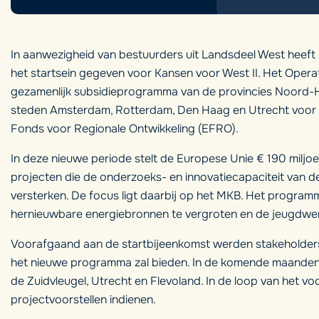
In aanwezigheid van bestuurders uit Landsdeel West heeft 
het startsein gegeven voor Kansen voor West II. Het Oper
gezamenlijk subsidieprogramma van de provincies Noord-Ho
steden Amsterdam, Rotterdam, Den Haag en Utrecht voor a
Fonds voor Regionale Ontwikkeling (EFRO).
In deze nieuwe periode stelt de Europese Unie € 190 miljo
projecten die de onderzoeks- en innovatiecapaciteit van de
versterken. De focus ligt daarbij op het MKB. Het program
hernieuwbare energiebronnen te vergroten en de jeugdwerk
Voorafgaand aan de startbijeenkomst werden stakeholders
het nieuwe programma zal bieden. In de komende maanden 
de Zuidvleugel, Utrecht en Flevoland. In de loop van het 
projectvoorstellen indienen.