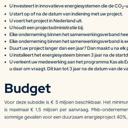
U investeert in innovatieve energiesystemen die de CO
-u
2
U start op of na de datum van indiening met uw project.
U voert het project in Nederland uit.
U houdt een projectadministratie bij.
Elke onderneming binnen het samenwerkingsverband heef
Elke onderneming binnen het samenwerkingsverband is 
Duurt uw project langer dan een jaar? Dan maakt u na elk p
U installeert het energiesysteem binnen 3 jaar na de start
U verleent uw medewerking aan het programma Kas als En
u daar om vraagt. Dit kan tot 3 jaar na de datum van de vas
Budget
Voor deze subsidie is € 5 miljoen beschikbaar. Het minim
is maximaal € 1,5 miljoen per aanvraag. Mkb-ondernemers
sommige gevallen voor een duurzaam energieproject 40%,