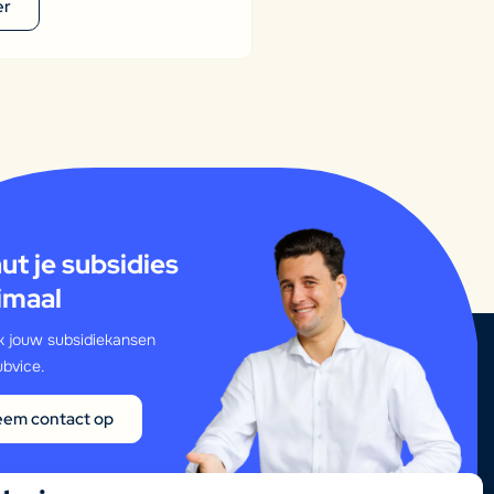
er
ut je subsidies
imaal
 jouw subsidiekansen
bvice.
em contact op