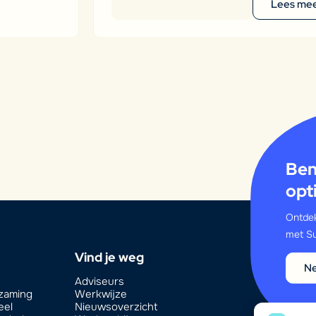
Lees me
Ben
opt
Ontdek
met Su
Vind je weg
Ne
Adviseurs
rzaming
Werkwijze
eel
Nieuwsoverzicht