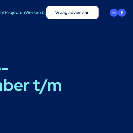
cht
Projecten
Werken bij
Vraag advies aan
e-
mber t/m