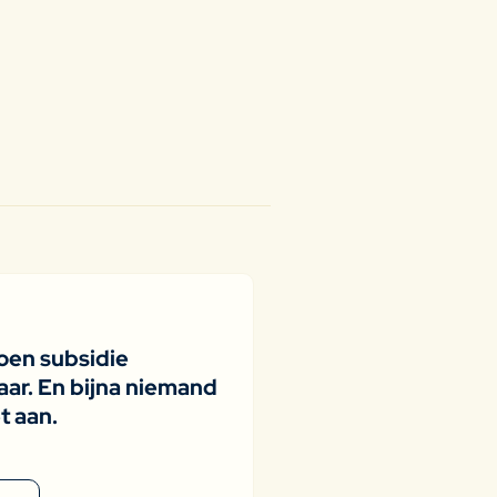
joen subsidie
ar. En bijna niemand
t aan.