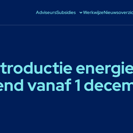
Adviseurs
Subsidies
Werkwijze
Nieuwsoverzi
troductie energi
end vanaf 1 dece