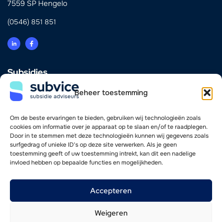
7559 SP Hengelo
(0546) 851 851
Subsidies
Innovatie
Beheer toestemming
Energie & Verduurzaming
Scholing & Personeel
Investering & Financiering
Om de beste ervaringen te bieden, gebruiken wij technologieën zoals
Zorg
cookies om informatie over je apparaat op te slaan en/of te raadplegen.
Door in te stemmen met deze technologieën kunnen wij gegevens zoals
surfgedrag of unieke ID's op deze site verwerken. Als je geen
Vind je weg
toestemming geeft of uw toestemming intrekt, kan dit een nadelige
invloed hebben op bepaalde functies en mogelijkheden.
Adviseurs
Werkwijze
Nieuwsoverzicht
Accepteren
Werken bij
Contact
Weigeren