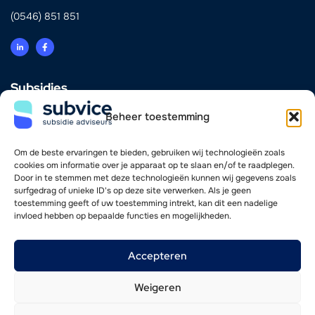
(0546) 851 851
Subsidies
Innovatie
Beheer toestemming
Energie & Verduurzaming
Scholing & Personeel
Investering & Financiering
Om de beste ervaringen te bieden, gebruiken wij technologieën zoals
Zorg
cookies om informatie over je apparaat op te slaan en/of te raadplegen.
Door in te stemmen met deze technologieën kunnen wij gegevens zoals
surfgedrag of unieke ID's op deze site verwerken. Als je geen
Vind je weg
toestemming geeft of uw toestemming intrekt, kan dit een nadelige
invloed hebben op bepaalde functies en mogelijkheden.
Adviseurs
Werkwijze
Nieuwsoverzicht
Accepteren
Werken bij
Contact
Weigeren