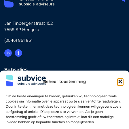
Jan Tinbergenstraat 152
7559 SP Hengelo
(0546) 851 851
Subsidies
Innovatie
Beheer toestemming
Energie & Verduurzaming
Scholing & Personeel
Investering & Financiering
Om de beste ervaringen te bieden, gebruiken wij technologieën zoals
Zorg
cookies om informatie over je apparaat op te slaan en/of te raadplegen.
Door in te stemmen met deze technologieën kunnen wij gegevens zoals
surfgedrag of unieke ID's op deze site verwerken. Als je geen
Vind je weg
toestemming geeft of uw toestemming intrekt, kan dit een nadelige
invloed hebben op bepaalde functies en mogelijkheden.
Adviseurs