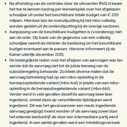
Na afronding van de controles door de uitvoerder RVO.nl kwam
het toe te kennen bedrag per leerwerkplek over het afgelopen
schooljaar uit onder het beschikbare totale budget van € 205
miljoen. Hierdoor kon de overuitputting bij het mbo volledig
worden gedekt uit de onderuitputting bij de overige sectoren;
Aanpassing van de beschikbare budgetten is (vooralsnog) niet
aan de orde. Op basis van de gegevens van een volledig
schooljaar neemt de minister de beslissing om het beschikbare
budget eventueel aan te passen. Hierover informeert zij de
Kamer uiterlijk december 2015;
De belangrijkste reden voor het afwijzen van aanvragen was ten
eerste dat de aanvraag niet tot de juiste leerweg van de
subsidieregeling behoorde. Zo bleek diverse malen dat de
aanvraag betrekking had op een mbo-opleiding in de
beroepsopleidende variant (mbo-bol) in plaats van een mbo-
opleiding in de beroepsbegeleidende variant (mbo-bbl).
Verder werd in vele gevallen dezelfde aanvraag twee keer
ingediend, omdat deze op verschillende tijdstippen werd
ingediend. Dit was het geval wanneer een reeds ingediende
aanvraag gewijzigd moest worden of de aanvraag zowel door
het erkende leerbedrijf als door een intermediaire partij werd
ingediend. In een aantal gevallen werd een intrekkingsverzoek