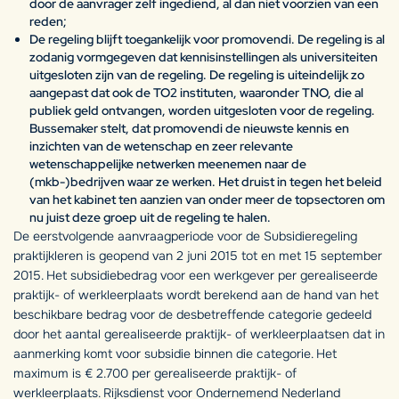
door de aanvrager zelf ingediend, al dan niet voorzien van een
reden;
De regeling blijft toegankelijk voor promovendi. De regeling is al
zodanig vormgegeven dat kennisinstellingen als universiteiten
uitgesloten zijn van de regeling. De regeling is uiteindelijk zo
aangepast dat ook de TO2 instituten, waaronder TNO, die al
publiek geld ontvangen, worden uitgesloten voor de regeling.
Bussemaker stelt, dat promovendi de nieuwste kennis en
inzichten van de wetenschap en zeer relevante
wetenschappelijke netwerken meenemen naar de
(mkb-)bedrijven waar ze werken. Het druist in tegen het beleid
van het kabinet ten aanzien van onder meer de topsectoren om
nu juist deze groep uit de regeling te halen.
De eerstvolgende aanvraagperiode voor de Subsidieregeling
praktijkleren is geopend van 2 juni 2015 tot en met 15 september
2015. Het subsidiebedrag voor een werkgever per gerealiseerde
praktijk- of werkleerplaats wordt berekend aan de hand van het
beschikbare bedrag voor de desbetreffende categorie gedeeld
door het aantal gerealiseerde praktijk- of werkleerplaatsen dat in
aanmerking komt voor subsidie binnen die categorie. Het
maximum is € 2.700 per gerealiseerde praktijk- of
werkleerplaats. Rijksdienst voor Ondernemend Nederland