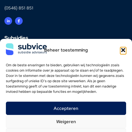
(0546) 851 851
Subsidies
Innovatie
Beheer toestemming
Energie & Verduurzaming
Scholing & Personeel
Investering & Financiering
Om de beste ervaringen te bieden, gebruiken wij technologieën zoals
Zorg
cookies om informatie over je apparaat op te slaan en/of te raadplegen.
Door in te stemmen met deze technologieën kunnen wij gegevens zoals
surfgedrag of unieke ID's op deze site verwerken. Als je geen
Vind je weg
toestemming geeft of uw toestemming intrekt, kan dit een nadelige
invloed hebben op bepaalde functies en mogelijkheden.
Adviseurs
Werkwijze
Nieuwsoverzicht
Accepteren
Werken bij
Contact
Weigeren