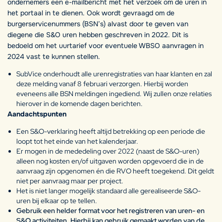
ondernemers een e-mailbericht met het verzoek om de uren in
het portaal in te dienen. Ook wordt gevraagd om de
burgerservicenummers (BSN’s) alvast door te geven van
diegene die S&O uren hebben geschreven in 2022. Dit is
bedoeld om het uurtarief voor eventuele WBSO aanvragen in
2024 vast te kunnen stellen.
SubVice onderhoudt alle urenregistraties van haar klanten en zal
deze melding vanaf 8 februari verzorgen. Hierbij worden
eveneens alle BSN meldingen ingediend. Wij zullen onze relaties
hierover in de komende dagen berichten.
Aandachtspunten
Een S&O-verklaring heeft altijd betrekking op een periode die
loopt tot het einde van het kalenderjaar.
Er mogen in de mededeling over 2022 (naast de S&O-uren)
alleen nog kosten en/of uitgaven worden opgevoerd die in de
aanvraag zijn opgenomen én die RVO heeft toegekend. Dit geldt
niet per aanvraag maar per project.
Het is niet langer mogelijk standaard alle gerealiseerde S&O-
uren bij elkaar op te tellen.
Gebruik een helder format voor het registreren van uren- en
S&O activiteiten. Hierbij kan gebruik gemaakt worden van de