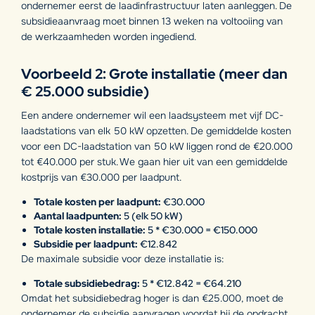
ondernemer eerst de laadinfrastructuur laten aanleggen. De
subsidieaanvraag moet binnen 13 weken na voltooiing van
de werkzaamheden worden ingediend.
Voorbeeld 2: Grote installatie (meer dan
€ 25.000 subsidie)
Een andere ondernemer wil een laadsysteem met vijf DC-
laadstations van elk 50 kW opzetten. De gemiddelde kosten
voor een DC-laadstation van 50 kW liggen rond de €20.000
tot €40.000 per stuk. We gaan hier uit van een gemiddelde
kostprijs van €30.000 per laadpunt.
Totale kosten per laadpunt:
€30.000
Aantal laadpunten:
5 (elk 50 kW)
Totale kosten installatie:
5 * €30.000 = €150.000
Subsidie per laadpunt:
€12.842
De maximale subsidie voor deze installatie is:
Totale subsidiebedrag:
5 * €12.842 = €64.210
Omdat het subsidiebedrag hoger is dan €25.000, moet de
ondernemer de subsidie aanvragen voordat hij de opdracht