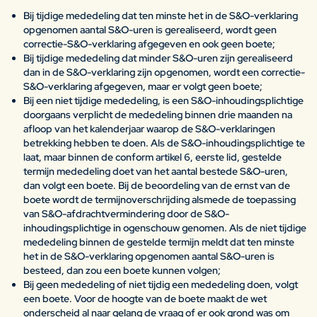
Bij tijdige mededeling dat ten minste het in de S&O-verklaring
opgenomen aantal S&O-uren is gerealiseerd, wordt geen
correctie-S&O-verklaring afgegeven en ook geen boete;
Bij tijdige mededeling dat minder S&O-uren zijn gerealiseerd
dan in de S&O-verklaring zijn opgenomen, wordt een correctie-
S&O-verklaring afgegeven, maar er volgt geen boete;
Bij een niet tijdige mededeling, is een S&O-inhoudingsplichtige
doorgaans verplicht de mededeling binnen drie maanden na
afloop van het kalenderjaar waarop de S&O-verklaringen
betrekking hebben te doen. Als de S&O-inhoudingsplichtige te
laat, maar binnen de conform artikel 6, eerste lid, gestelde
termijn mededeling doet van het aantal bestede S&O-uren,
dan volgt een boete. Bij de beoordeling van de ernst van de
boete wordt de termijnoverschrijding alsmede de toepassing
van S&O-afdrachtvermindering door de S&O-
inhoudingsplichtige in ogenschouw genomen. Als de niet tijdige
mededeling binnen de gestelde termijn meldt dat ten minste
het in de S&O-verklaring opgenomen aantal S&O-uren is
besteed, dan zou een boete kunnen volgen;
Bij geen mededeling of niet tijdig een mededeling doen, volgt
een boete. Voor de hoogte van de boete maakt de wet
onderscheid al naar gelang de vraag of er ook grond was om