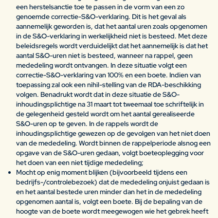
een herstelsanctie toe te passen in de vorm van een zo
genoemde correctie-S&O-verklaring. Dit is het geval als
aannemelijk geworden is, dat het aantal uren zoals opgenomen
in de S&O-verklaring in werkelijkheid niet is besteed. Met deze
beleidsregels wordt verduidelijkt dat het aannemelijk is dat het
aantal S&O-uren niet is besteed, wanneer na rappel, geen
mededeling wordt ontvangen. In deze situatie volgt een
correctie-S&O-verklaring van 100% en een boete. Indien van
toepassing zal ook een nihil-stelling van de RDA-beschikking
volgen. Benadrukt wordt dat in deze situatie de S&O-
inhoudingsplichtige na 31 maart tot tweemaal toe schriftelijk in
de gelegenheid gesteld wordt om het aantal gerealiseerde
S&O-uren op te geven. In de rappels wordt de
inhoudingsplichtige gewezen op de gevolgen van het niet doen
van de mededeling. Wordt binnen de rappelperiode alsnog een
opgave van de S&O-uren gedaan, volgt boeteoplegging voor
het doen van een niet tijdige mededeling;
Mocht op enig moment blijken (bijvoorbeeld tijdens een
bedrijfs-/controlebezoek) dat de mededeling onjuist gedaan is
en het aantal bestede uren minder dan het in de mededeling
opgenomen aantal is, volgt een boete. Bij de bepaling van de
hoogte van de boete wordt meegewogen wie het gebrek heeft